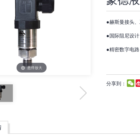
●
赫斯曼接头、
●
国际阻尼设计、
●
精密数字电路
悬停放大
W
分享到：
情