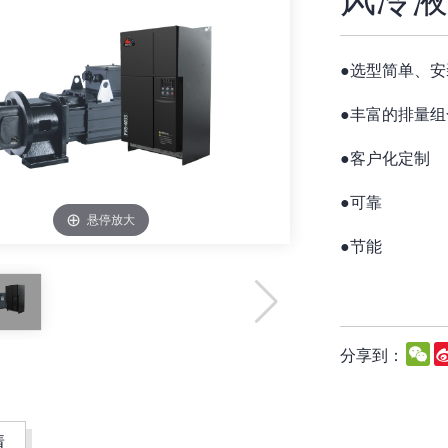
●
选型简单、安
●
丰富的排量组
●
客户化定制
●
可靠
悬停放大
●
节能
W
分享到：
情